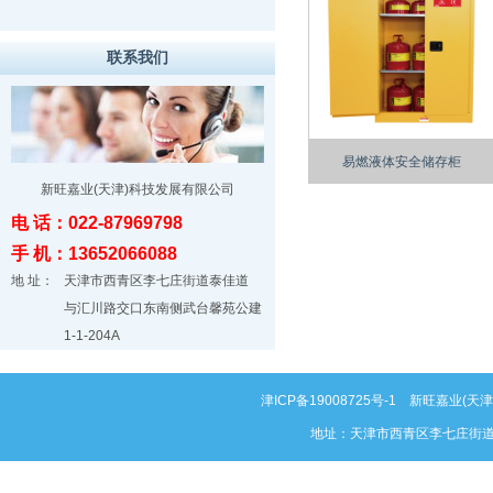
联系我们
易燃液体安全储存柜
新旺嘉业(天津)科技发展有限公司
电 话：022-87969798
手 机：13652066088
地 址：
天津市西青区李七庄街道泰佳道
与汇川路交口东南侧武台馨苑公建
1-1-204A
津ICP备19008725号-1
新旺嘉业(天津)科
地址：天津市西青区李七庄街道泰