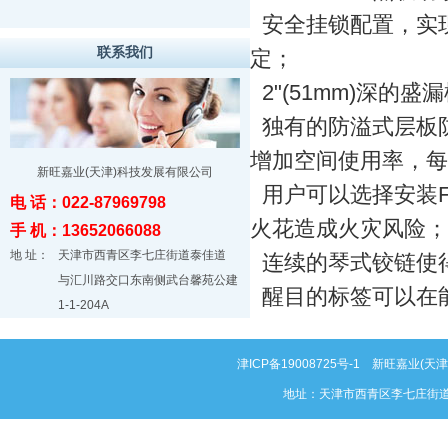
安全挂锁配置，实
联系我们
定；
2"(51mm)深的
独有的防溢式层板
增加空间使用率，每隔
新旺嘉业(天津)科技发展有限公司
用户可以选择安装F
电 话：022-87969798
火花造成火灾风险；
手 机：13652066088
地 址：
天津市西青区李七庄街道泰佳道
连续的琴式铰链使
与汇川路交口东南侧武台馨苑公建
醒目的标签可以在
1-1-204A
津ICP备19008725号-1
新旺嘉业(天津)科
地址：天津市西青区李七庄街道泰