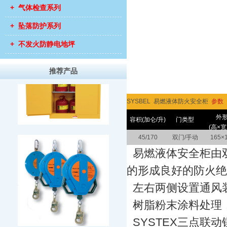
+ 气体检查系列
+ 坠落防护系列
+ 不发火防静电地坪
推荐产品
SYSBEL 易燃液体防火安全柜
参数
外
容积(加仑/升)
门类型
(高×宽
45/170
双门/手动
165×
易燃液体安全柜由双层
的形成良好的防火绝
左右两侧设置通风
树脂粉末涂料处理
SYSTEX三点联