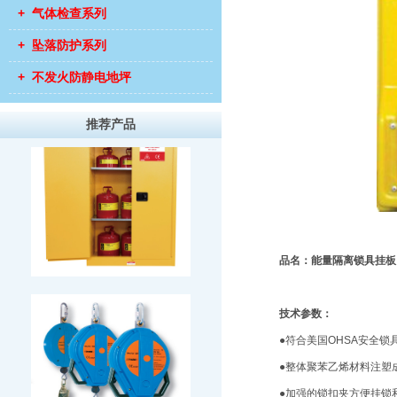
+ 气体检查系列
+ 坠落防护系列
+ 不发火防静电地坪
推荐产品
品名：
能量隔离锁具挂板
技术参数：
●符合美国OHSA安全锁
●整体聚苯乙烯材料注塑
●加强的锁扣夹方便挂锁