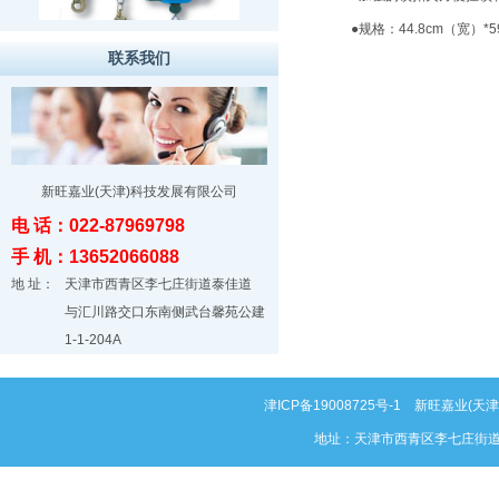
●规格：44.8cm（宽）*5
联系我们
新旺嘉业(天津)科技发展有限公司
电 话：022-87969798
手 机：13652066088
地 址：
天津市西青区李七庄街道泰佳道
与汇川路交口东南侧武台馨苑公建
1-1-204A
津ICP备19008725号-1
新旺嘉业(天津)科
地址：天津市西青区李七庄街道泰