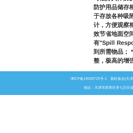
防护用品储存
于存放各种吸附
计，方便观察柜
效节省地面空间
有"Spill R
到所需物品； 
整，极高的增
津ICP备19008725号-1
新旺嘉业(天津)科
地址：天津市西青区李七庄街道泰