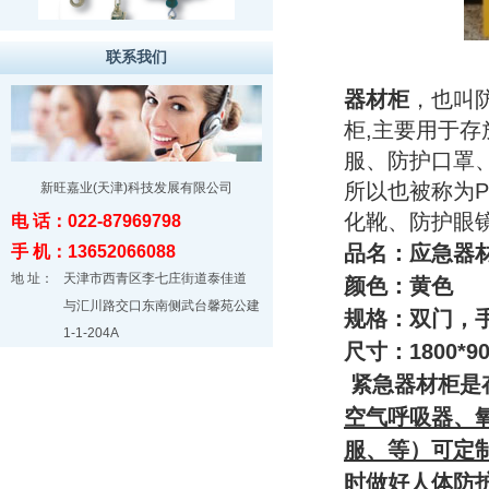
联系我们
器材柜
，也叫
柜,主要用于
服、防护口罩
所以也被称为
新旺嘉业(天津)科技发展有限公司
化靴、防护眼
电 话：022-87969798
品名：应急器
手 机：13652066088
地 址：
天津市西青区李七庄街道泰佳道
颜色：黄色
与汇川路交口东南侧武台馨苑公建
规
格：双门，
1-1-204A
尺寸：1800*90
紧急器材柜是
空气呼吸器、
服、等）可定
时做好人体防