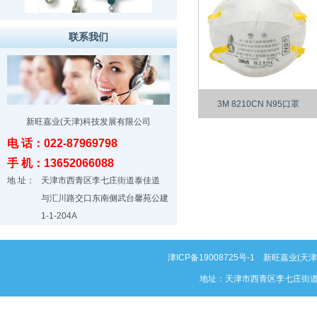
联系我们
3M 8210CN N95口罩
新旺嘉业(天津)科技发展有限公司
电 话：022-87969798
手 机：13652066088
地 址：
天津市西青区李七庄街道泰佳道
与汇川路交口东南侧武台馨苑公建
1-1-204A
津ICP备19008725号-1
新旺嘉业(天津)科
地址：天津市西青区李七庄街道泰