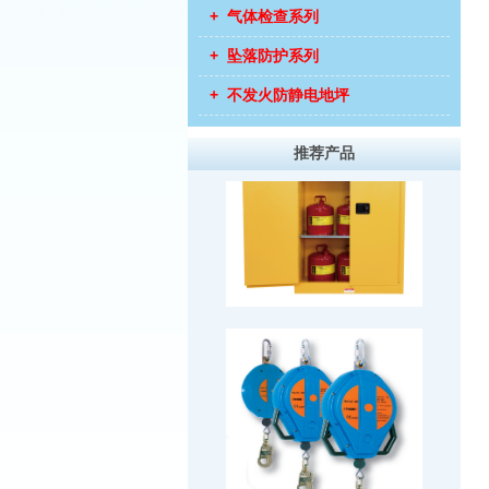
+ 气体检查系列
+ 坠落防护系列
+ 不发火防静电地坪
推荐产品