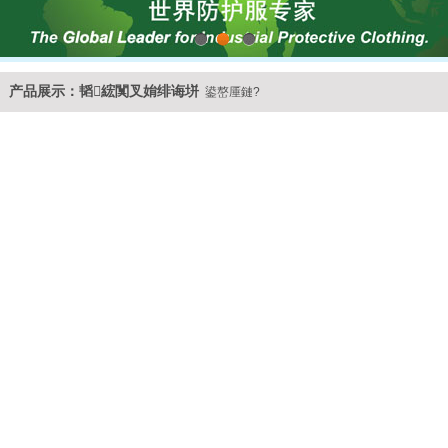
1
2
3
产品展示：韬綋闃叉姢绯诲垪
鍙嶅厜鏈?