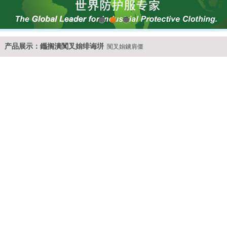
1
2
3
产品展示：鑴搁潰闃叉姢绯诲垪
闃叉姢鐪肩僵