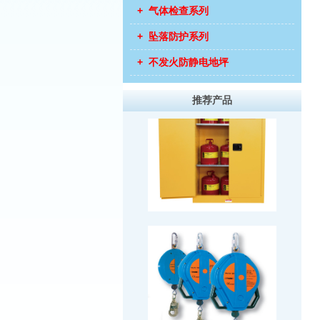
+ 气体检查系列
+ 坠落防护系列
+ 不发火防静电地坪
推荐产品