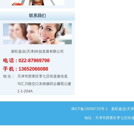
联系我们
新旺嘉业(天津)科技发展有限公司
电 话：022-87969798
手 机：13652066088
地 址：
天津市西青区李七庄街道泰佳道
与汇川路交口东南侧武台馨苑公建
1-1-204A
津ICP备19008725号-1
新旺嘉业(天津)科
地址：天津市西青区李七庄街道泰