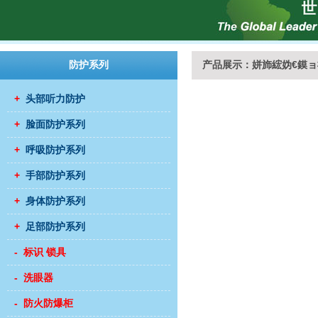
防护系列
产品展示：姘斾綋妫€鏌ョ郴
+
头部听力防护
+
脸面防护系列
+
呼吸防护系列
+
手部防护系列
+
身体防护系列
+
足部防护系列
- 标识 锁具
- 洗眼器
- 防火防爆柜