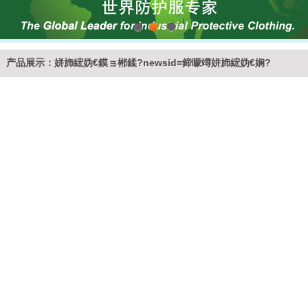
1
2
3
产品展示：姘斾綋妫€鏌ョ郴鍒?newsid=鍗曚竴姘斾綋妫€娴?