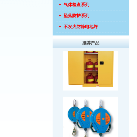
+ 气体检查系列
+ 坠落防护系列
+ 不发火防静电地坪
推荐产品