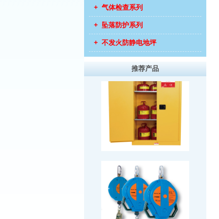
+ 气体检查系列
+ 坠落防护系列
+ 不发火防静电地坪
推荐产品