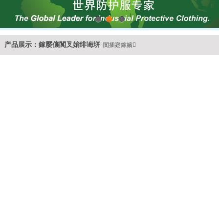
1
2
3
产品展示：鎵嬮儴闃叉姢绯诲垪
闃插寲鎵嬪