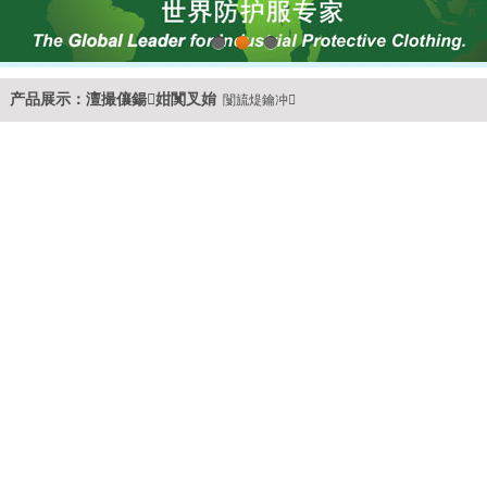
1
2
3
产品展示：澶撮儴鍚姏闃叉姢
闅旈煶鑰冲