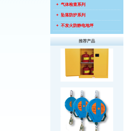
+ 气体检查系列
+ 坠落防护系列
+ 不发火防静电地坪
推荐产品