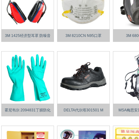
3M 1425经济型耳罩 防噪音
3M 8210CN N95口罩
3M 68
霍尼韦尔 2094831丁腈防化
DELTA代尔塔301501 M
MSA梅思安1