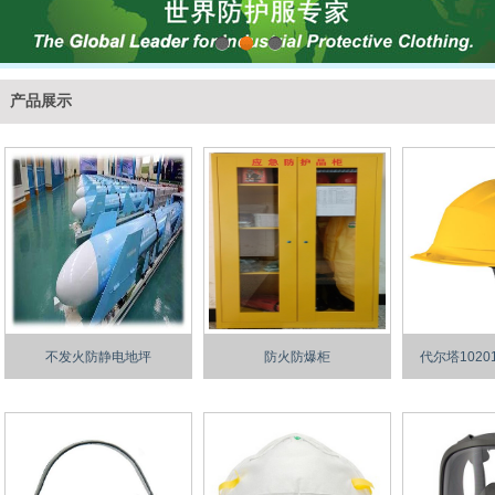
1
2
3
产品展示
不发火防静电地坪
防火防爆柜
代尔塔102