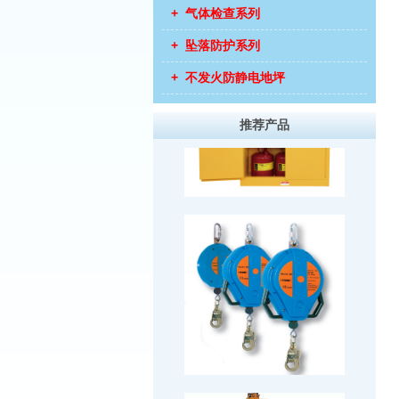
+ 气体检查系列
+ 坠落防护系列
+ 不发火防静电地坪
推荐产品